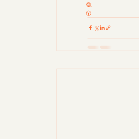
とあるユニットでは先月辺りより編み物ブーム🧶
ちなみに世の中も編み物ブームで毛糸が品薄だとか😲　　　担当:すが