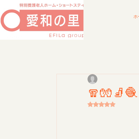
ホ
🧣🧤🧦🧶