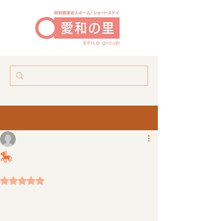
興味津々🎠