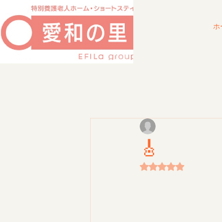
ホ
ギタリナ🎸