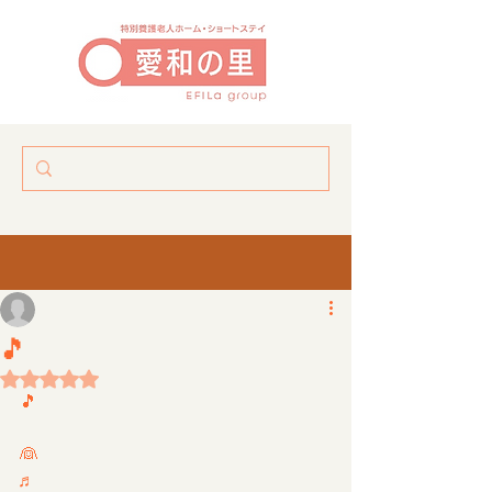
９月のハーモニカ演奏🎵
今月の演奏🎵
瀬戸の花嫁👰など。
盛り上がって楽しいね。♬ｍ