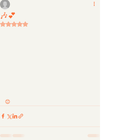
楽しい🎶演奏会💕
演奏付きで盛り上がっております😊