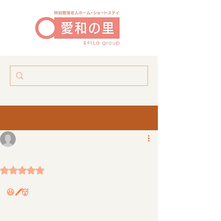
2月の節分飾りの用意をしており、入居者様に鬼の顔を描いて頂きました😆🖍️ 鬼を自分の好きな顔にして…上手に描けていました👹