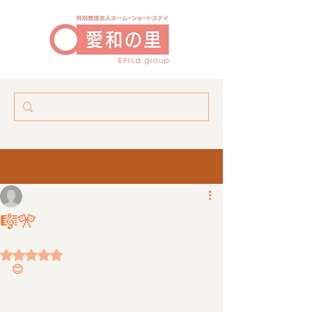
中原中学吹奏楽部演奏会🎼満員御礼🎌
迫力のある演奏に、入居者様も大喜び！！素敵な演奏でした😊ｍ