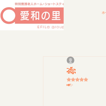
ホ
七夕コンサート🎋
トランペット🎺ホルン、クラリネットの演奏です✨