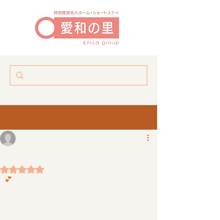
真冬は、一旦ストップしていたので、３月になって久々再開です(^o^)いっぱい歌いました。ピアノ演奏もステキ💕