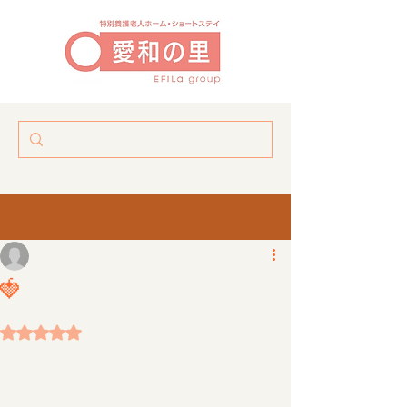
イチゴ狩り🍓