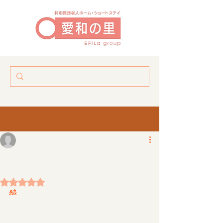
お雛様、🎎　二つ目だしました。